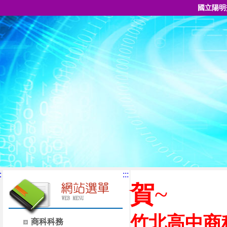
國立陽明
:
:::
賀
~
竹北高中商
商科科務