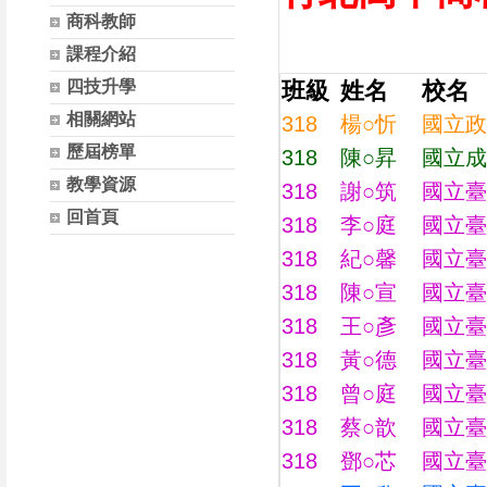
商科教師
課程介紹
四技升學
班級
姓名
校名
相關網站
318
楊○忻
國立政
歷屆榜單
318
陳○昇
國立成
教學資源
318
謝○筑
國立臺
回首頁
318
李○庭
國立臺
318
紀○馨
國立臺
318
陳○宣
國立臺
318
王○彥
國立臺
318
黃○德
國立臺
318
曾○庭
國立臺
318
蔡○歆
國立臺
318
鄧○芯
國立臺