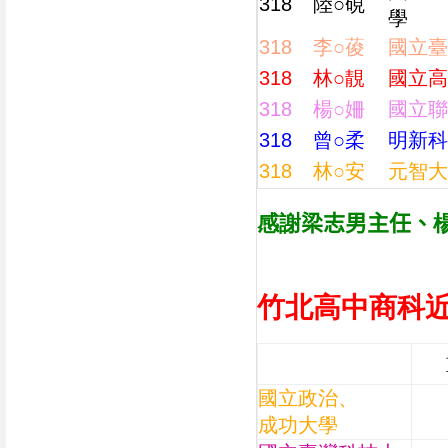
318
陸○硯
學
318
李○葰
國立臺
318
林○靚
國立高
318
楊○姍
國立聯
318
曾○柔
明新科
318
林○安
元智大
感謝
梁志男主任、
竹北高中商科
國立政治、
成功大學