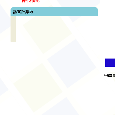
(
中午不開放
)