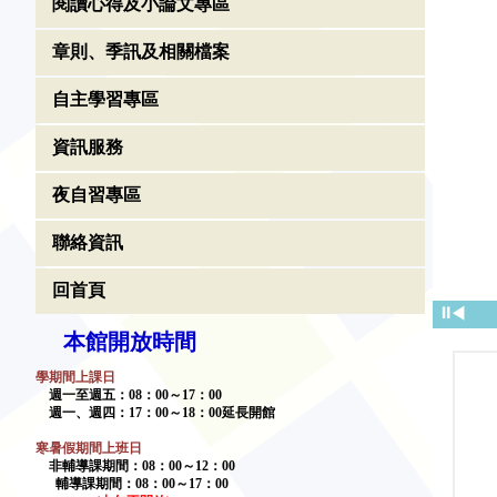
閱讀心得及小論文專區
章則、季訊及相關檔案
自主學習專區
資訊服務
夜自習專區
聯絡資訊
回首頁
⏸
◀
本館開放時間
學期間上課日
週一至週五：
08
：
00
～
17
：
00
週一、週四：
17
：
00
～
18
：
00
延長開館
寒暑假期間上班日
非輔導課期間：
08
：
00
～
12
：
00
輔導課期間：
08
：
00
～17：00