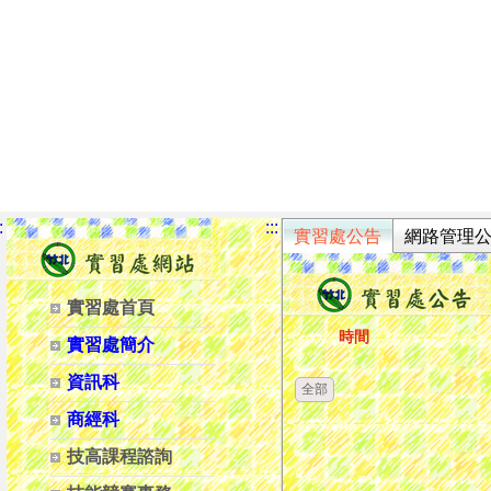
:
:::
實習處公告
網路管理
實習處首頁
時間
實習處簡介
資訊科
全部
商經科
技高課程諮詢