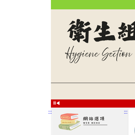
⏸
◀
:::
:::